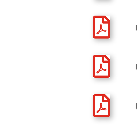


