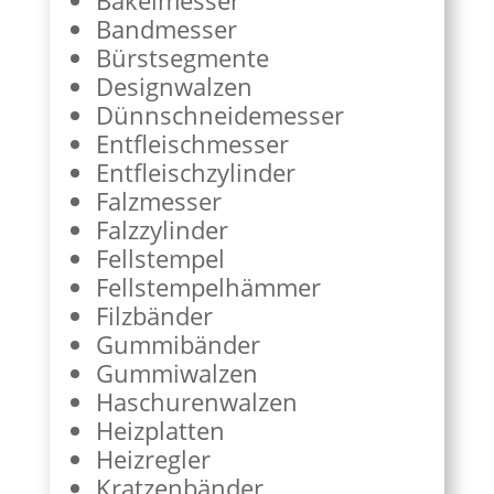
Bakelmesser
Bandmesser
Bürstsegmente
Designwalzen
Dünnschneidemesser
Entfleischmesser
Entfleischzylinder
Falzmesser
Falzzylinder
Fellstempel
Fellstempelhämmer
Filzbänder
Gummibänder
Gummiwalzen
Haschurenwalzen
Heizplatten
Heizregler
Kratzenbänder