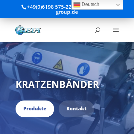
Deutsch
+49(0)6198 575-220
info@kela-
group.de
KRATZENBÄNDER
Produkte
Kontakt